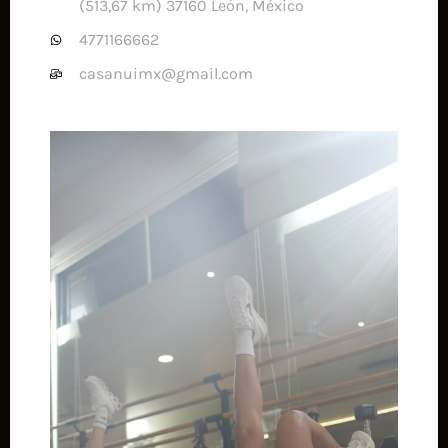
(513,67 km) 37160 León, México
4771166662
casanuimx@gmail.com