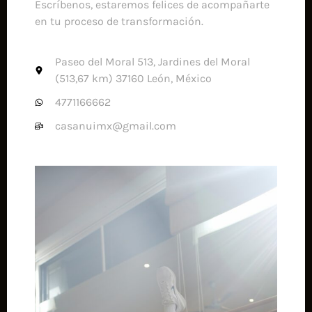
Escríbenos, estaremos felices de acompañarte
en tu proceso de transformación.
Paseo del Moral 513, Jardines del Moral
(513,67 km) 37160 León, México
4771166662
casanuimx@gmail.com