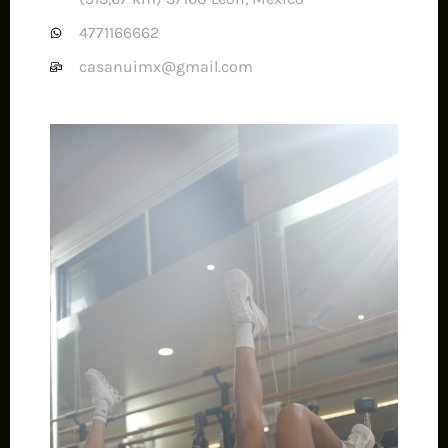
4771166662
casanuimx@gmail.com