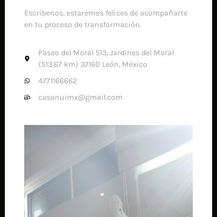
Escríbenos, estaremos felices de acompañarte
en tu proceso de transformación.
Paseo del Moral 513, Jardines del Moral
(513,67 km) 37160 León, México
4771166662
casanuimx@gmail.com