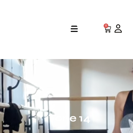
0
Tone 14