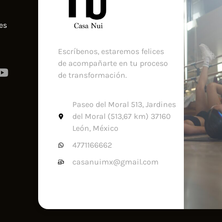
es
Escríbenos, estaremos felices
de acompañarte en tu proceso
de transformación.
Paseo del Moral 513, Jardines
del Moral (513,67 km) 37160
León, México
4771166662
casanuimx@gmail.com