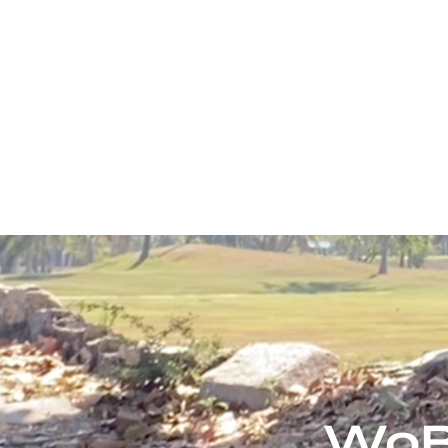
Home
Online
WoB