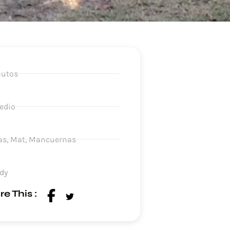
nutos
edio
as, Mat, Mancuernas
ody
e This :