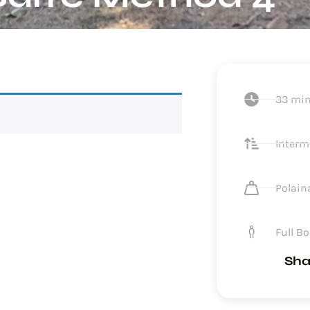
33 mi
Interm
Polain
Full B
Shar