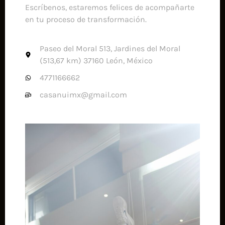
Escríbenos, estaremos felices de acompañarte
en tu proceso de transformación.
Paseo del Moral 513, Jardines del Moral
(513,67 km) 37160 León, México
4771166662
casanuimx@gmail.com