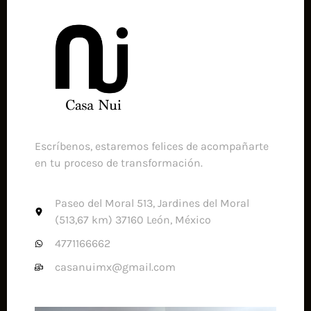
Escríbenos, estaremos felices de acompañarte
en tu proceso de transformación.
Paseo del Moral 513, Jardines del Moral
(513,67 km) 37160 León, México
4771166662
casanuimx@gmail.com